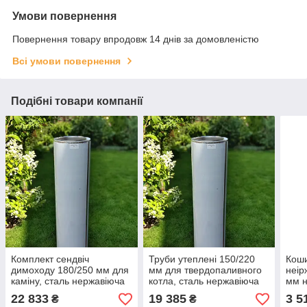
Умови повернення
Повернення товару впродовж 14 днів за домовленістю
Всі умови повернення
Подібні товари компанії
Комплект сендвіч
Труби утеплені 150/220
Коши
димоходу 180/250 мм для
мм для твердопаливного
неір
каміну, сталь нержавіюча
котла, сталь нержавіюча
мм н
AISI 304
AISI 304
22 833
19 385
3 5
₴
₴