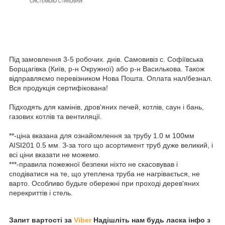
Під замовлення 3-5 робочих. днів. Самовивіз с. Софіївська
Борщагівка (Київ, р-н Окружної) або р-н Василькова. Також
відправляємо перевізником Нова Пошта. Оплата нал/безнал.
Вся продукція сертифікована!
Підходять для камінів, дров'яних печей, котлів, саун і бань,
газових котлів та вентиляції.
**-ціна вказана для ознайомлення за трубу 1.0 м 100мм
AISI201 0.5 мм. З-за того що асортимент труб дуже великий, і
всі ціни вказати не можемо.
***-правила пожежної безпеки ніхто не скасовував і
сподіватися на те, що утеплена труба не нагрівається, не
варто. Особливо будьте обережні при проході дерев'яних
перекриттів і стель.
Запит вартості за
Viber
Надішліть нам будь ласка інфо з