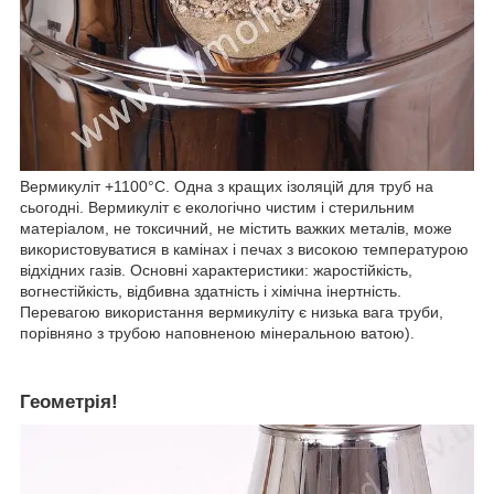
Вермикуліт +1100°С. Одна з кращих ізоляцій для труб на
сьогодні. Вермикуліт є екологічно чистим і стерильним
матеріалом, не токсичний, не містить важких металів, може
використовуватися в камінах і печах з високою температурою
відхідних газів. Основні характеристики: жаростійкість,
вогнестійкість, відбивна здатність і хімічна інертність.
Перевагою використання вермикуліту є низька вага труби,
порівняно з трубою наповненою мінеральною ватою).
Геометрія!