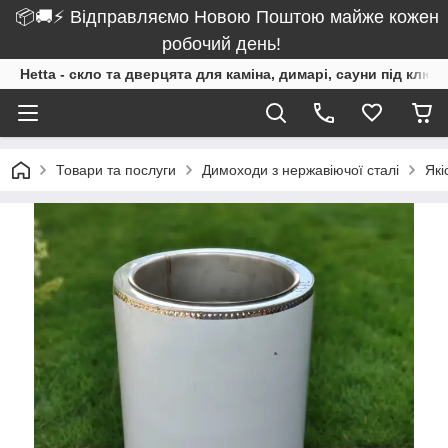
📦🚚⚡ Відправляємо Новою Поштою майже кожен
робочий день!
Hetta - скло та дверцята для каміна, димарі, сауни під ключ
Товари та послуги
Димоходи з нержавіючої сталі
Які