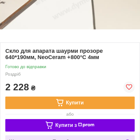
Скло для апарата шаурми прозоре
640*190мм, NeoCeram +800°C 4мм
Готово до відправки
Роздріб
2 228
₴
Купити
або
Купити з