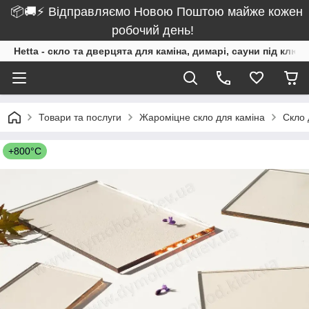
📦🚚⚡ Відправляємо Новою Поштою майже кожен
робочий день!
Hetta - скло та дверцята для каміна, димарі, сауни під ключ
Товари та послуги
Жароміцне скло для каміна
Скло 
+800°C