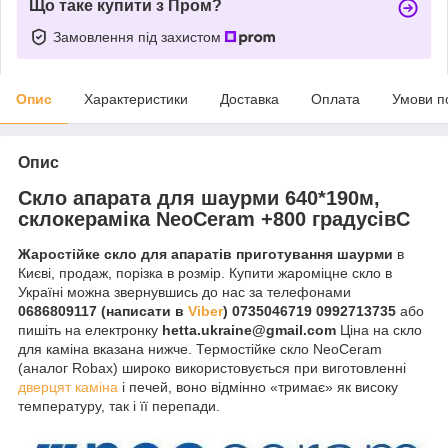
Що таке купити з Пром?
Замовлення під захистом
Опис
Характеристики
Доставка
Оплата
Умови п
Опис
Скло апарата для шаурми 640*190м,
склокераміка NeoCeram +800 градусівC
Жаростійке скло для апаратів приготування шаурми
в
Києві, продаж, порізка в розмір. Купити жароміцне скло в
Україні можна звернувшись до нас за телефонами
0686809117 (написати в
Viber
) 0735046719 0992713735
або
пишіть на електронку
hetta.ukraine@gmail.com
Ціна на скло
для каміна вказана нижче. Термостійке скло NeoCeram
(аналог Robax) широко використовується при виготовленні
дверцят каміна
і печей, воно відмінно «тримає» як високу
температуру, так і її перепади.