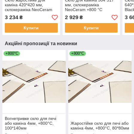
Скло жаростійке для
Скло для каміна 504*317
Скло
каміна 420*420 мм,
мм, склокераміка
640
склокераміка NeoCeram
NeoCeram +800 °C
Blac
+800 °C
3 234
2 929
3 6
₴
₴
Купити
Купити
Акційні пропозиції та новинки
+800°C
+800°C
Вогнетривке скло для печі
або каміна 4мм, +800°С,
Жаростійке скло для печі або
100*140мм
каміна 4мм, +800°С, 80*80мм