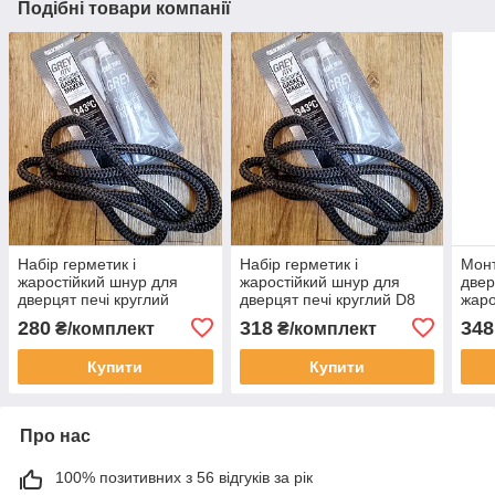
Подібні товари компанії
Набір герметик і
Набір герметик і
Монт
жаростійкий шнур для
жаростійкий шнур для
двер
дверцят печі круглий
дверцят печі круглий D8
жаро
D6мм сірий 2.5м
мм сірий 2.5 м
анке
280
318
348
₴/комплект
₴/комплект
Купити
Купити
Про нас
100% позитивних з 56 відгуків за рік