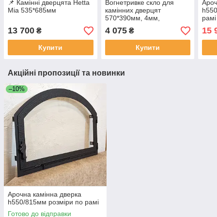
📌 Камінні дверцята Hetta
Вогнетривке скло для
Ароч
Mia 535*685мм
камінних дверцят
h550
570*390мм, 4мм,
рамі
склокераміка + подарунок
13 700
4 075
15 
₴
₴
шнур по периметру
Купити
Купити
Акційні пропозиції та новинки
–10%
Арочна камінна дверка
h550/815мм розміри по рамі
Готово до відправки