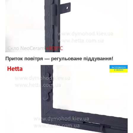
Приток повітря — регульоване піддування!