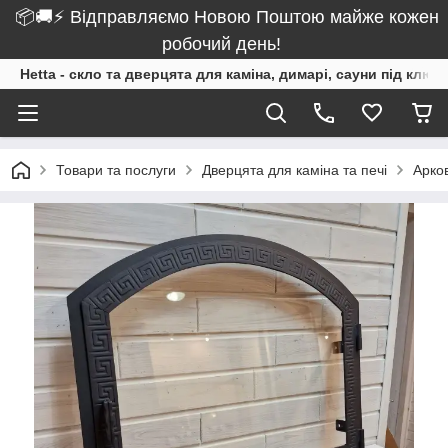
📦🚚⚡ Відправляємо Новою Поштою майже кожен
робочий день!
Hetta - скло та дверцята для каміна, димарі, сауни під ключ
Товари та послуги
Дверцята для каміна та печі
Арков