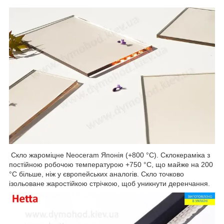
Скло жароміцне Neoceram Японія (+800 °C). Склокераміка з
постійною робочою температурою +750 °C, що майже на 200
°C більше, ніж у європейських аналогів. Скло точково
ізольоване жаростійкою стрічкою, щоб уникнути деренчання.