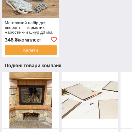
Монтажний набір для
дверцят — герметик,
жаростійкий шнур д8 мм,
анкера
348
₴/комплект
Купити
Подібні товари компанії