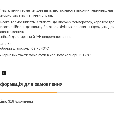
пеціальний герметик для швів, що зазнають високих термічних на
икористовується в пічній справі.
исока термостійкість. Стійкість до високих температур, короткост
исока стійкість до впливу багатьох хімічних речовин. Підходить д
авантаженням.
тійкий до старіння й УФ-випромінювання.
ага: 85г
обочий діапазон: -62 +343°С
- Герметик також може бути в чорному кольорі +317°С
нформація для замовлення
іна:
318 ₴/комплект