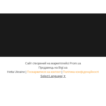
Сайт створений на маркетплейсі
Prom.ua
Продавець на Bigl.ua
Hetta Ukraine |
Поскаржитися на контент
|
Політика конфіденційності
Select Language
▼