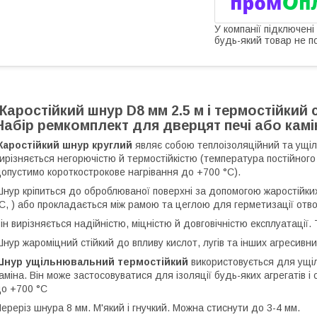
У компанії підключені
будь-який товар не п
Жаростійкий шнур D8 мм 2.5 м і термостійкий 
Набір ремкомплект для дверцят печі або камі
Жаростійкий шнур круглий
являє собою теплоізоляційний та ущіль
ирізняється негорючістю й термостійкістю (температура постійного 
опустимо короткострокове нагрівання до +700 °C).
нур кріпиться до оброблюваної поверхні за допомогою жаростійких
C, ) або прокладається між рамою та цеглою для герметизації отвор
ін вирізняється надійністю, міцністю й довговічністю експлуатації. 
нур жароміцний стійкий до впливу кислот, лугів та інших агресив
Шнур ущільнювальний термостійкий
використовується для ущі
аміна. Він може застосовуватися для ізоляції будь-яких агрегатів і
о +700 °C
ереріз шнура 8 мм. М'який і гнучкий. Можна стиснути до 3-4 мм.