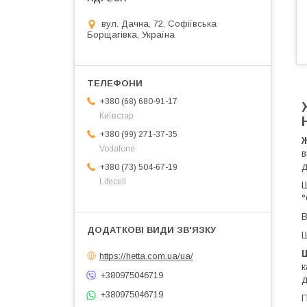
вул. Дачна, 72, Софіївська
Борщагівка, Україна
+380 (68) 680-91-17
Київстар
+380 (99) 271-37-35
Vodafone
в
д
+380 (73) 504-67-19
Lifecell
Ш
°
В
Ш
https://hetta.com.ua/ua/
к
+380975046719
д
+380975046719
П