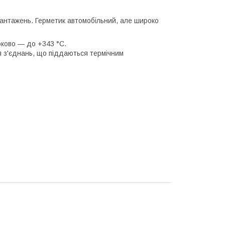
вантажень. Герметик автомобільний, але широко
роково — до +343 °C.
ля з'єднань, що піддаються термічним