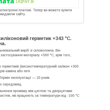
 електронні платежі. Тепер ви можете купити
окидаючи сайту.
силіконовий герметик +343 °C.
на.
нювальний виріб зі скловолокна. Він
застосування матеріалу +560 °C, крім того,
 герметиків (високотемпературний силікон +300
ів каміна або печі
Термін експлуатації — 20 років.
них середовищ
льнення проміжку між цеглою та дверцятами
 систем, які працюють за температури від -100 °C