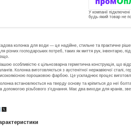
У компанії підключені
будь-який товар не п
адова колонка для води — це надійне, стильне та практичне ріш
ля різних господарських потреб, таких як миття рук, інвентарю, 
ощо.
ашою особливістю є цільнозварна герметична конструкція, що відр
лангів. Колонка виготовляється з аустенітної нержавіючої сталі, 
исокоякісною порошковою фарбою. Це ускладнює процес виготовлен
олонка встановлюється на тверду основу та кріпиться до неї болта
а допомогою різьбового з'єднання. Має два виходи для кранів, зве
арактеристики