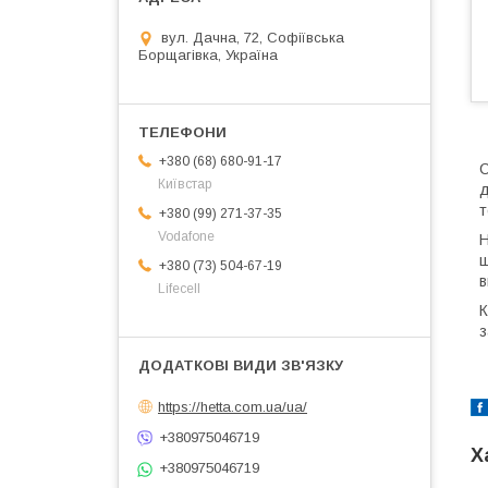
вул. Дачна, 72, Софіївська
Борщагівка, Україна
+380 (68) 680-91-17
С
Київстар
д
т
+380 (99) 271-37-35
Vodafone
Н
ш
+380 (73) 504-67-19
в
Lifecell
К
з
https://hetta.com.ua/ua/
+380975046719
Х
+380975046719