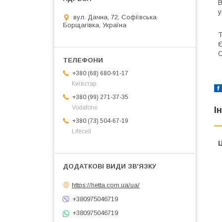
В
у
вул. Дачна, 72, Софіївська
Борщагівка, Україна
Т
Є
С
+380 (68) 680-91-17
Київстар
+380 (99) 271-37-35
Vodafone
І
+380 (73) 504-67-19
Lifecell
Ц
https://hetta.com.ua/ua/
+380975046719
+380975046719