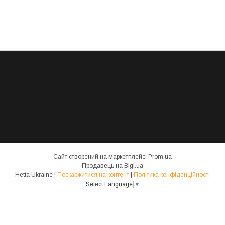
Сайт створений на маркетплейсі
Prom.ua
Продавець на Bigl.ua
Hetta Ukraine |
Поскаржитися на контент
|
Політика конфіденційності
Select Language
▼