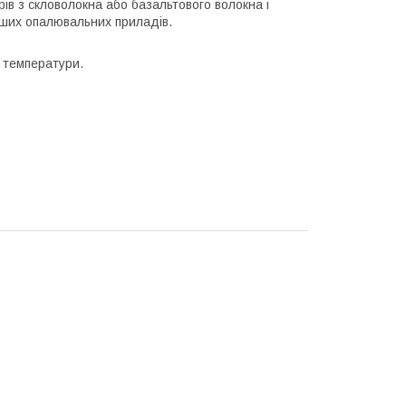
ів з скловолокна або базальтового волокна і
інших опалювальних приладів.
і температури.