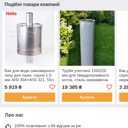
Подібні товари компанії
Бак для води самоварного
Труби утеплені 150/220
Бак 
типу для лазні, сауни 1.0
мм для твердопаливного
саун
мм AISI 304+AISI 321, 55л
котла, сталь нержавіюча
нерж
AISI 304
23л
5 919
19 385
3 2
₴
₴
Купити
Купити
Про нас
100% позитивних з 56 відгуків за рік